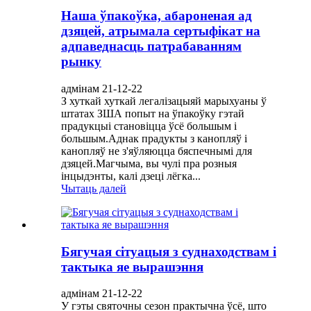
Наша ўпакоўка, абароненая ад
дзяцей, атрымала сертыфікат на
адпаведнасць патрабаванням
рынку
адмінам 21-12-22
З хуткай хуткай легалізацыяй марыхуаны ў
штатах ЗША попыт на ўпакоўку гэтай
прадукцыі становіцца ўсё большым і
большым.Аднак прадукты з канопляў і
канопляў не з'яўляюцца бяспечнымі для
дзяцей.Магчыма, вы чулі пра розныя
інцыдэнты, калі дзеці лёгка...
Чытаць далей
Бягучая сітуацыя з суднаходствам і
тактыка яе вырашэння
адмінам 21-12-22
У гэты святочны сезон практычна ўсё, што