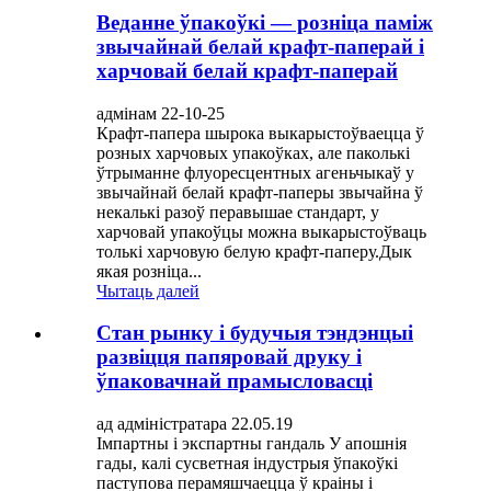
Веданне ўпакоўкі — розніца паміж
звычайнай белай крафт-паперай і
харчовай белай крафт-паперай
адмінам 22-10-25
Крафт-папера шырока выкарыстоўваецца ў
розных харчовых упакоўках, але паколькі
ўтрыманне флуоресцентных агеньчыкаў у
звычайнай белай крафт-паперы звычайна ў
некалькі разоў перавышае стандарт, у
харчовай упакоўцы можна выкарыстоўваць
толькі харчовую белую крафт-паперу.Дык
якая розніца...
Чытаць далей
Стан рынку і будучыя тэндэнцыі
развіцця папяровай друку і
ўпаковачнай прамысловасці
ад адміністратара 22.05.19
Імпартны і экспартны гандаль У апошнія
гады, калі сусветная індустрыя ўпакоўкі
паступова перамяшчаецца ў краіны і