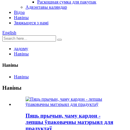
Раскошная сумка для пакупак
Адвэнтавы каляндар
Відэа
Навіны
Звяжыцеся з намі
English
дадому
Навіны
Навіны
Навіны
Навіны
Пяць прычын, чаму кардон -
лепшы ўпаковачны матэрыял для
прадуктаў