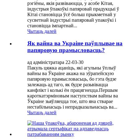
рэгіёны, якія развіваюцца, у асобе Кітая,
індустрыя ўпакоўкі папяровай прадукцыі ў
Кітаі становіцца ўсё больш прыкметнай у
сусветнай індустрыі папяровай упакоўкі і
становіцца імпартнай...
Чытаць далей
Як вайна ва Украіне паўплывае на
папяровую прамысловасць?
ад адміністратара 22-03-30
Пакуль цяжка ацаніць, які агульны ўплыў
вайны ва Ўкраіне акажа на эўрапейскую
папяровую прамысловасьць, бо гэта будзе
залежаць ад таго, як будзе разьвівацца
канфлікт і колькі ён працягнецца.Першым
кароткатэрміновым наступствам вайны ва
Ўкраіне зьяўляецца тое, што яна стварае
нестабільнасьць і непрадказальнасьць ва...
Чытаць далей