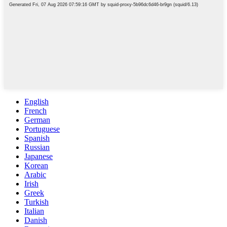
English
French
German
Portuguese
Spanish
Russian
Japanese
Korean
Arabic
Irish
Greek
Turkish
Italian
Danish