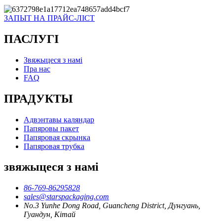
ЗАПЫТ НА ПРАЙС-ЛІСТ
ПАСЛУГІ
Звяжыцеся з намі
Пра нас
FAQ
ПРАДУКТЫ
Адвэнтавы каляндар
Папяровы пакет
Папяровая скрынка
Папяровая трубка
звяжыцеся з намі
86-769-86295828
sales@starspackaging.com
No.3 Yunhe Dong Road, Guancheng District, Дунгуань,
Гуандун, Кітай