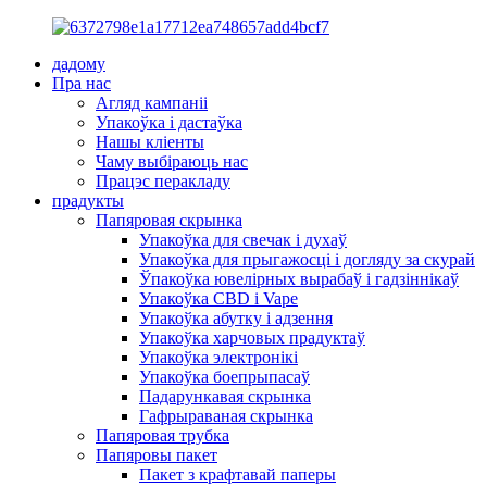
дадому
Пра нас
Агляд кампаніі
Упакоўка і дастаўка
Нашы кліенты
Чаму выбіраюць нас
Працэс перакладу
прадукты
Папяровая скрынка
Упакоўка для свечак і духаў
Упакоўка для прыгажосці і догляду за скурай
Ўпакоўка ювелірных вырабаў і гадзіннікаў
Упакоўка CBD і Vape
Упакоўка абутку і адзення
Упакоўка харчовых прадуктаў
Упакоўка электронікі
Упакоўка боепрыпасаў
Падарункавая скрынка
Гафрыраваная скрынка
Папяровая трубка
Папяровы пакет
Пакет з крафтавай паперы