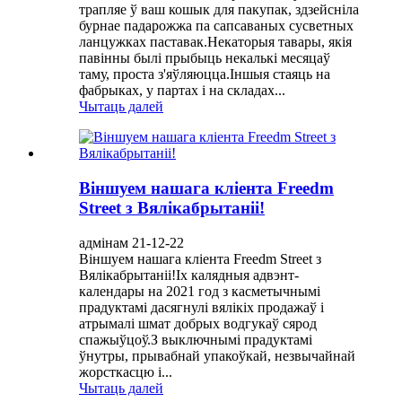
трапляе ў ваш кошык для пакупак, здзейсніла
бурнае падарожжа па сапсаваных сусветных
ланцужках паставак.Некаторыя тавары, якія
павінны былі прыбыць некалькі месяцаў
таму, проста з'яўляюцца.Іншыя стаяць на
фабрыках, у партах і на складах...
Чытаць далей
Віншуем нашага кліента Freedm
Street з Вялікабрытаніі!
адмінам 21-12-22
Віншуем нашага кліента Freedm Street з
Вялікабрытаніі!Іх калядныя адвэнт-
календары на 2021 год з касметычнымі
прадуктамі дасягнулі вялікіх продажаў і
атрымалі шмат добрых водгукаў сярод
спажыўцоў.З выключнымі прадуктамі
ўнутры, прывабнай упакоўкай, незвычайнай
жорсткасцю і...
Чытаць далей