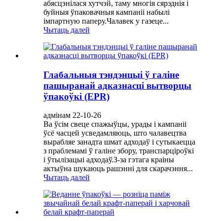
абясцэнілася хутчэй, таму многія сярэднія і
буйныя ўпаковачныя кампаніі набылі
імпартную паперу.Чалавек у газеце...
Чытаць далей
Глабальныя тэндэнцыі ў галіне
пашыранай адказнасці вытворцы
ўпакоўкі (EPR)
адмінам 22-10-26
Ва ўсім свеце спажыўцы, урады і кампаніі
ўсё часцей усведамляюць, што чалавецтва
вырабляе занадта шмат адходаў і сутыкаецца
з праблемамі ў галіне збору, транспарціроўкі
і ўтылізацыі адходаў.З-за гэтага краіны
актыўна шукаюць рашэнні для скарачэння...
Чытаць далей