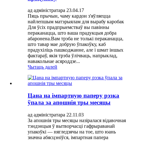
ад адміністратара 23.04.17
Пяць прычын, чаму кардон з'яўляецца
найлепшым матэрыялам для вырабу каробак
Для ўсіх прадпрыемстваў вы павінны
пераканацца, што ваша прадукцыя добра
абаронена.Вам трэба не толькі пераканацца,
што тавар мае добрую ўпакоўку, каб
прадухіліць пашкоджанне, але і шмат іншых
фактараў, якія трэба ўлічваць, напрыклад,
навакольнае асяроддзе...
Чытаць далей
Цана на імпартную паперу рэзка
ўпала за апошнія тры месяцы
ад адміністратара 22.11.03
За апошнія тры месяцы назіралася відавочная
тэндэнцыя ў вытворчасці гафрыраванай
упакоўкі — нягледзячы на ​​тое, што юань
значна абясцэніўся, імпартная папера