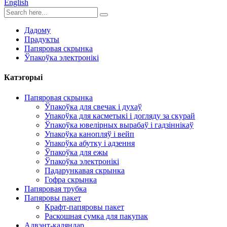
English
Дадому
Прадукты
Папяровая скрынка
Ўпакоўка электронікі
Катэгорыі
Папяровая скрынка
Ўпакоўка для свечак і духаў
Упакоўка для касметыкі і догляду за скурай
Ўпакоўка ювелірных вырабаў і гадзіннікаў
Упакоўка канопляў і вейп
Упакоўка абутку і адзення
Ўпакоўка для ежы
Ўпакоўка электронікі
Падарункавая скрынка
Гофра скрынка
Папяровая трубка
Папяровы пакет
Крафт-папяровы пакет
Раскошная сумка для пакупак
Адвэнт-каляндар