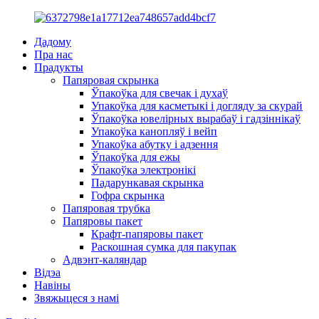
Дадому
Пра нас
Прадукты
Папяровая скрынка
Ўпакоўка для свечак і духаў
Упакоўка для касметыкі і догляду за скурай
Ўпакоўка ювелірных вырабаў і гадзіннікаў
Упакоўка канопляў і вейп
Упакоўка абутку і адзення
Ўпакоўка для ежы
Ўпакоўка электронікі
Падарункавая скрынка
Гофра скрынка
Папяровая трубка
Папяровы пакет
Крафт-папяровы пакет
Раскошная сумка для пакупак
Адвэнт-каляндар
Відэа
Навіны
Звяжыцеся з намі