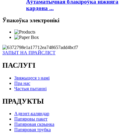
Аўтаматычная блакіроўка ніжняга
кардона ...
Ўпакоўка электронікі
ЗАПЫТ НА ПРАЙСЛІСТ
ПАСЛУГІ
Звяжыцеся з намі
Пра нас
Частыя пытанні
ПРАДУКТЫ
Адвэнт-каляндар
Папяровы пакет
Папяровая скрынка
Папяровая трубка