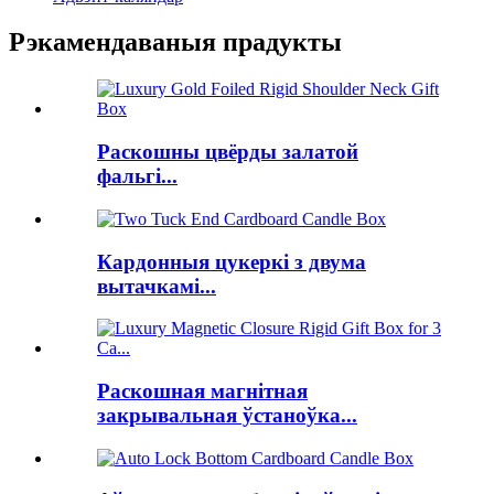
Рэкамендаваныя прадукты
Раскошны цвёрды залатой
фальгі...
Кардонныя цукеркі з двума
вытачкамі...
Раскошная магнітная
закрывальная ўстаноўка...