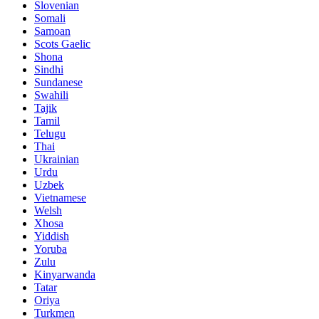
Slovenian
Somali
Samoan
Scots Gaelic
Shona
Sindhi
Sundanese
Swahili
Tajik
Tamil
Telugu
Thai
Ukrainian
Urdu
Uzbek
Vietnamese
Welsh
Xhosa
Yiddish
Yoruba
Zulu
Kinyarwanda
Tatar
Oriya
Turkmen