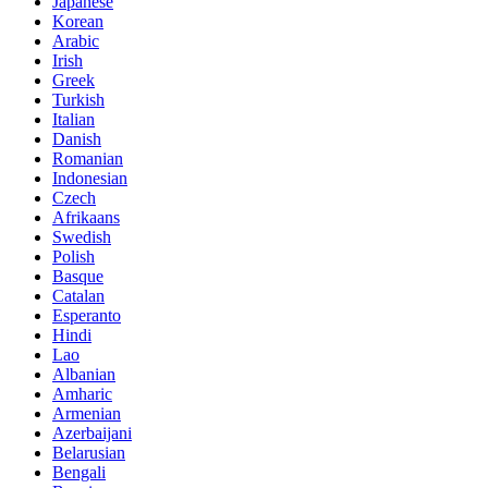
Japanese
Korean
Arabic
Irish
Greek
Turkish
Italian
Danish
Romanian
Indonesian
Czech
Afrikaans
Swedish
Polish
Basque
Catalan
Esperanto
Hindi
Lao
Albanian
Amharic
Armenian
Azerbaijani
Belarusian
Bengali