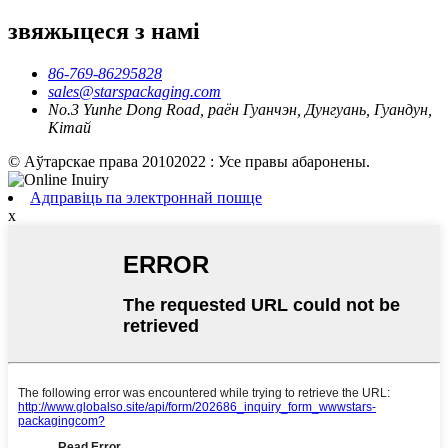
звяжыцеся з намі
86-769-86295828
sales@starspackaging.com
No.3 Yunhe Dong Road, раён Гуанчэн, Дунгуань, Гуандун,
Кітай
© Аўтарскае права 20102022 : Усе правы абаронены.
Адправіць па электроннай пошце
x